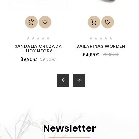














SANDALIA CRUZADA
BAILARINAS WORDEN
JUDY NEGRA
54,95 €
79,95 €
39,95 €
59,00 €


Newsletter