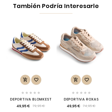
También Podría Interesarle














DEPORTIVA BLOMKEST
DEPORTIVA ROXAS
49,95 €
49,95 €
79,95 €
74,95 €