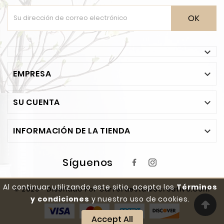
OK

EMPRESA

SU CUENTA

INFORMACIÓN DE LA TIENDA

Síguenos
Al continuar utilizando este sitio, acepta los
Términos
© 2025 - Diseñado Por Carreraestudiocreativo.com
y condiciones
y nuestro uso de cookies.
Accept All